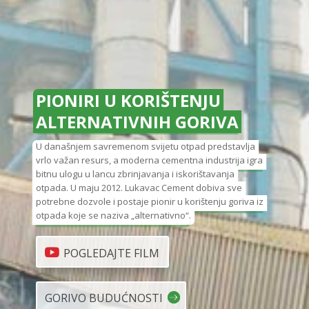
PIONIRI U KORIŠTENJU
ALTERNATIVNIH GORIVA
U današnjem savremenom svijetu otpad predstavlja
vrlo važan resurs, a moderna cementna industrija igra
bitnu ulogu u lancu zbrinjavanja i iskorištavanja
otpada. U maju 2012. Lukavac Cement dobiva sve
potrebne dozvole i postaje pionir u korištenju goriva iz
otpada koje se naziva „alternativno“.
POGLEDAJTE FILM
GORIVO BUDUĆNOSTI