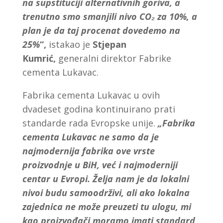
na supstituciji alternativnih goriva, a
trenutno smo smanjili nivo CO
₂
za 10%, a
plan je da taj procenat dovedemo na
25%
“,
istakao je
Stjepan
Kumrić,
generalni direktor Fabrike
cementa Lukavac.
Fabrika cementa Lukavac u ovih
dvadeset godina kontinuirano prati
standarde rada Evropske unije.
„Fabrika
cementa Lukavac ne samo da je
najmodernija fabrika ove vrste
proizvodnje u BiH, već i najmoderniji
centar u Evropi. Želja nam je da lokalni
nivoi budu samoodrživi, ali ako lokalna
zajednica ne može preuzeti tu ulogu, mi
kao proizvođači moramo imati standard